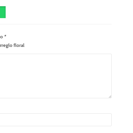
lo
*
rreglo floral