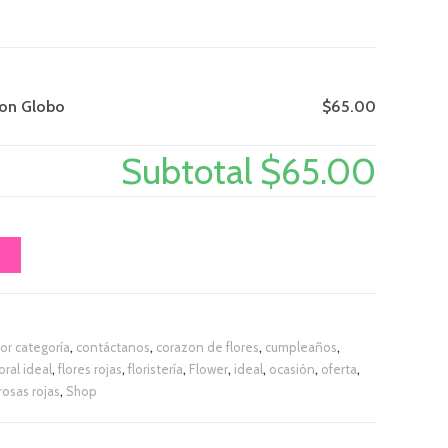
con Globo
$65.00
Subtotal
$65.00
O
or categoría
,
contáctanos
,
corazon de flores
,
cumpleaños
,
loral ideal
,
flores rojas
,
floristería
,
Flower
,
ideal
,
ocasión
,
oferta
,
rosas rojas
,
Shop