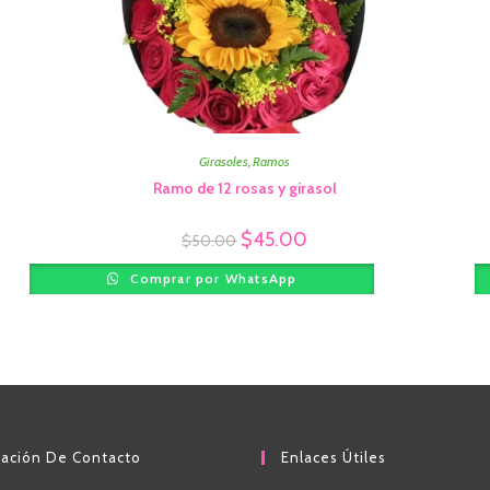
Girasoles
,
Ramos
Ramo de 12 rosas y girasol
$
45.00
$
50.00
Comprar por WhatsApp
mación De Contacto
Enlaces Útiles