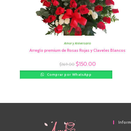
Amor y Aniversario
Arreglo premium de Rosas Rojas y Claveles Blancos
$
150.00
$
169.00
Comprar por WhatsApp
Infor