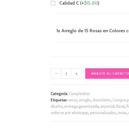
Calidad C (+
$
15.00
)
1x Arreglo de 15 Rosas en Colores 
-
+
AÑADIR AL CARRIT
Categoría:
Cumpleaños
Etiquetas:
amor
,
arreglo
,
chocolates
,
Compra p
diseño
,
entrega garantizada
,
especial
,
floral
,
f
ordenar por whatsapp
,
personalizados
,
rosas
,